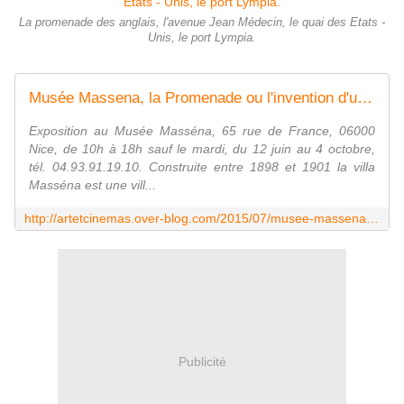
La promenade des anglais, l'avenue Jean Médecin, le quai des Etats -
Unis, le port Lympia.
Musée Massena, la Promenade ou l'invention d'une ville - artetcinemas.over-blog.com
Exposition au Musée Masséna, 65 rue de France, 06000
Nice, de 10h à 18h sauf le mardi, du 12 juin au 4 octobre,
tél. 04.93.91.19.10. Construite entre 1898 et 1901 la villa
Masséna est une vill...
http://artetcinemas.over-blog.com/2015/07/musee-massena-la-promenade-ou-l-invention-d-une-ville.html
Publicité