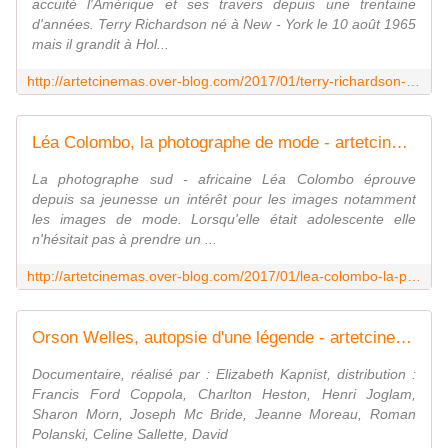
accuité l'Amérique et ses travers depuis une trentaine
d'années. Terry Richardson né à New - York le 10 août 1965
mais il grandit à Hol...
http://artetcinemas.over-blog.com/2017/01/terry-richardson-le-sacre-et-le-profane.html
Léa Colombo, la photographe de mode - artetcinemas.over-blog.com
La photographe sud - africaine Léa Colombo éprouve
depuis sa jeunesse un intérêt pour les images notamment
les images de mode. Lorsqu'elle était adolescente elle
n'hésitait pas à prendre un ...
http://artetcinemas.over-blog.com/2017/01/lea-colombo-la-photographe-de-mode.html
Orson Welles, autopsie d'une légende - artetcinemas.over-blog.com
Documentaire, réalisé par : Elizabeth Kapnist, distribution :
Francis Ford Coppola, Charlton Heston, Henri Joglam,
Sharon Morn, Joseph Mc Bride, Jeanne Moreau, Roman
Polanski, Celine Sallette, David