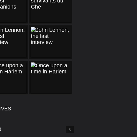
IVES
t
6