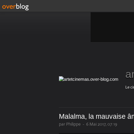
a
Le ci
Malalma, la mauvaise 
par Philippe
-
6 Mai 2017, 07:19