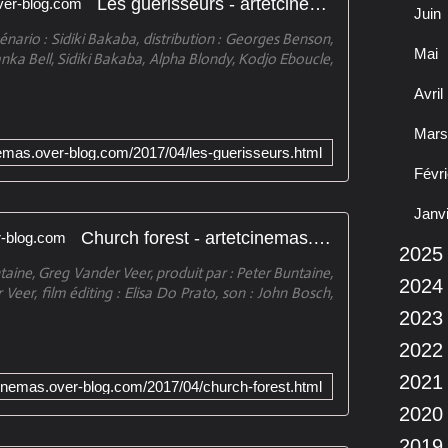
Les guérisseurs - artetcinemas.over-blog.com
Juin
énario : Sidiki Bakaba, distribution : Georges Benson,
Mai
anka Bell, Sidiki Bakaba, Alpha Blondy, Kodjo Eboucle,
Avril
Mars
inemas.over-blog.com/2017/04/les-guerisseurs.html
Févri
Janv
Church forest - artetcinemas.over-blog.com
2025
taine, Greg Vander Veer, produit par : Peter Buntaine,
2024
Veer, film éditing : Elisa Do Prato, son : John Bosch,
2023
2022
2021
tcinemas.over-blog.com/2017/04/church-forest.html
2020
2019