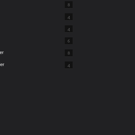
8
4
4
6
er
8
ier
4