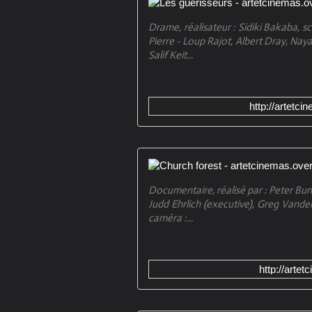
Drame, réalisateur : Sidiki Bakaba, sc
Pierre - Loup Rajot, Albert Dray, Nay
Salif Keit...
http://artetc
Documentaire, réalisé par : Peter Bun
Judd Ehrlich (executive), Greg Vander 
caméra :...
http://arte