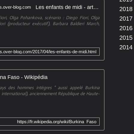
Les enfants de midi - artetcinemas.over-blog.com
2018
iori, Olga Pohankova, scénario : Diego Fiori, Olga
2017
ri (producteur exécutif), Barbara Baldieri March,
2016
2015
2014
as.over-blog.com/2017/04/les-enfants-de-midi.html
ina Faso - Wikipédia
Pays des hommes intègres " aussi appelé Burkina
 international), anciennement République de Haute-
https://fr.wikipedia.org/wiki/Burkina_Faso