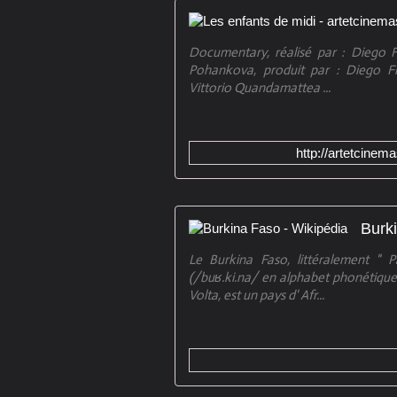
Documentary, réalisé par : Diego F
Pohankova, produit par : Diego Fio
Vittorio Quandamattea ...
http://artetcinem
Burk
Le Burkina Faso, littéralement " 
(/buʁ.ki.na/ en alphabet phonétique
Volta, est un pays d' Afr...