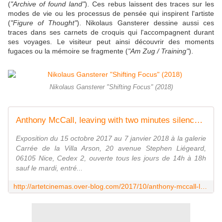
(
"Archive of found land"
). Ces rebus laissent des traces sur les
modes de vie ou les processus de pensée qui inspirent l'artiste
(
"Figure of Thought"
). Nikolaus Gansterer dessine aussi ces
traces dans ses carnets de croquis qui l'accompagnent durant
ses voyages. Le visiteur peut ainsi découvrir des moments
fugaces ou la mémoire se fragmente (
"Am Zug / Training"
).
Nikolaus Gansterer "Shifting Focus" (2018)
Anthony McCall, leaving with two minutes silence - artetcinemas.over-blog.com
Exposition du 15 octobre 2017 au 7 janvier 2018 à la galerie
Carrée de la Villa Arson, 20 avenue Stephen Liégeard,
06105 Nice, Cedex 2, ouverte tous les jours de 14h à 18h
sauf le mardi, entré...
http://artetcinemas.over-blog.com/2017/10/anthony-mccall-leaving-with-two-minutes-silence.html