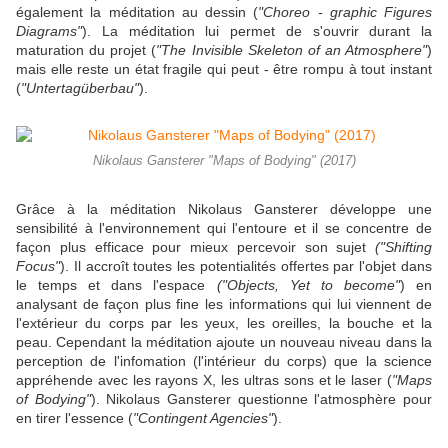
également la méditation au dessin (
"Choreo - graphic Figures
Diagrams"
). La méditation lui permet de s'ouvrir durant la
maturation du projet (
"The Invisible Skeleton of an Atmosphere"
)
mais elle reste un état fragile qui peut - être rompu à tout instant
(
"Untertagüberbau"
).
Nikolaus Gansterer "Maps of Bodying" (2017)
Grâce à la méditation Nikolaus Gansterer développe une
sensibilité à l'environnement qui l'entoure et il se concentre de
façon plus efficace pour mieux percevoir son sujet
("Shifting
Focus"
). Il accroît toutes les potentialités offertes par l'objet dans
le temps et dans l'espace
("Objects, Yet to become"
) en
analysant de façon plus fine les informations qui lui viennent de
l'extérieur du corps par les yeux, les oreilles, la bouche et la
peau. Cependant la méditation ajoute un nouveau niveau dans la
perception de l'infomation (l'intérieur du corps) que la science
appréhende avec les rayons X, les ultras sons et le laser (
"Maps
of Bodying"
). Nikolaus Gansterer questionne l'atmosphère pour
en tirer l'essence (
"Contingent Agencies"
).