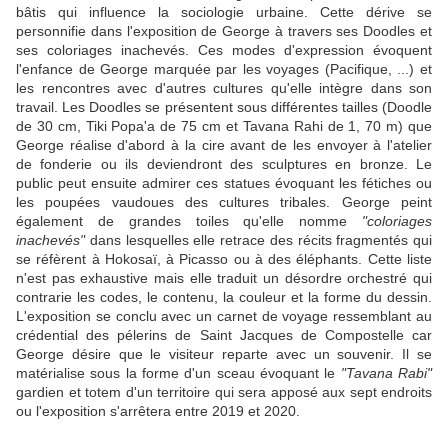
bâtis qui influence la sociologie urbaine. Cette dérive se
personnifie dans l'exposition de George à travers ses Doodles et
ses coloriages inachevés. Ces modes d'expression évoquent
l'enfance de George marquée par les voyages (Pacifique, ...) et
les rencontres avec d'autres cultures qu'elle intègre dans son
travail. Les Doodles se présentent sous différentes tailles (Doodle
de 30 cm, Tiki Popa'a de 75 cm et Tavana Rahi de 1, 70 m) que
George réalise d'abord à la cire avant de les envoyer à l'atelier
de fonderie ou ils deviendront des sculptures en bronze. Le
public peut ensuite admirer ces statues évoquant les fétiches ou
les poupées vaudoues des cultures tribales. George peint
également de grandes toiles qu'elle nomme
"coloriages
inachevés"
dans lesquelles elle retrace des récits fragmentés qui
se réfèrent à Hokosaï, à Picasso ou à des éléphants. Cette liste
n'est pas exhaustive mais elle traduit un désordre orchestré qui
contrarie les codes, le contenu, la couleur et la forme du dessin.
L'exposition se conclu avec un carnet de voyage ressemblant au
crédential des pélerins de Saint Jacques de Compostelle car
George désire que le visiteur reparte avec un souvenir. Il se
matérialise sous la forme d'un sceau évoquant le
"Tavana Rabi"
gardien et totem d'un territoire qui sera apposé aux sept endroits
ou l'exposition s'arrêtera entre 2019 et 2020.