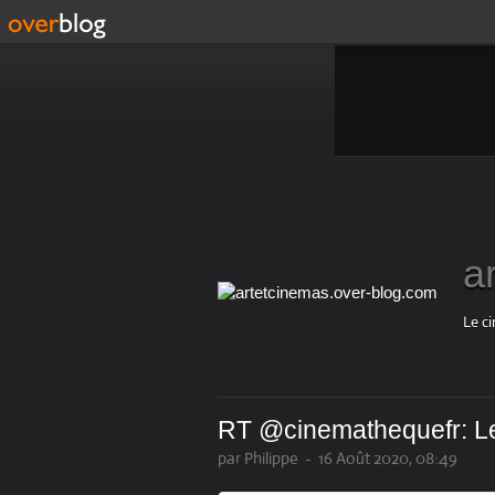
a
Le ci
RT @cinemathequefr: Le 
par Philippe
-
16 Août 2020, 08:49