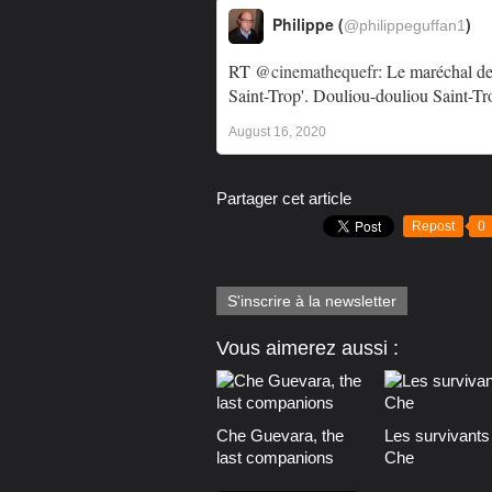
Philippe (
)
@philippeguffan1
RT
@cinemathequefr
: Le maréchal de
Saint-Trop'. Douliou-douliou Saint-T
August 16, 2020
Partager cet article
Repost
0
S'inscrire à la newsletter
Vous aimerez aussi :
Che Guevara, the
Les survivants
last companions
Che