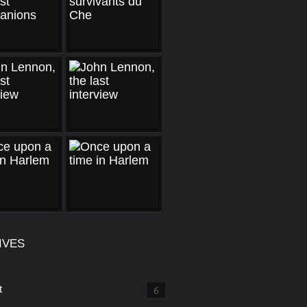
IVES
t
6