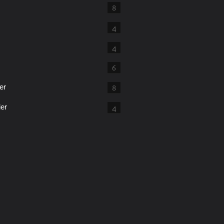
8
4
4
6
er
8
ier
4