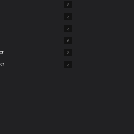
8
4
4
6
er
8
ier
4