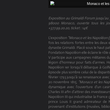
Exposition au Grimaldi Forum jusqu'au 3
98000 Monaco, ouverte tous les jour
+377.99.20.20, ticket : 14€
L'exposition
"Monaco et les Napoléon (s)
fois les relations fortes entre les deux
dynastie Grimaldi. Placé sous le haut pa
Fondation Napoléon elle éclaire le rôl
V participe aux campagnes militaires du
légion d'honneur pour faits d'armes. H
Napoléon 1er lorsqu'il débarque à Golf
épisode plus sombre celui de la disparit
février 1793 jusqu'à sa renaissance avec 
20 novembre 1815.
"Monaco et les Napol
dynamique avec l'ouverture d'un casin
Charles III afin d'attirer des investisse
Napoléon III qui industrialise la France
prince Louis II grand admirateur de 
provenant d'institutions (musées, bibl