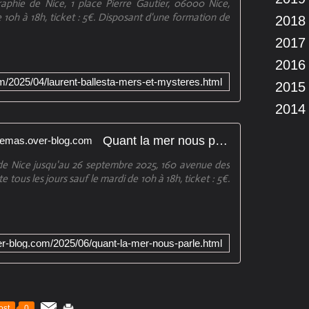
phie de Nice, 1 place Pierre Gautier, 06000 Nice,
e 10h à 18h, ticket : 5€. Disposant d'une formation de
2018
2017
2016
om/2025/04/laurent-ballesta-mers-et-mysteres.html
2015
2014
Quant la mer nous parle - artetcinemas.over-blog.com
de Nice jusqu'au 26 septembre 2025, 160 avenue des
tous les jours sauf le mardi de 10h à 18h, ticket : 5€.
ver-blog.com/2025/06/quant-la-mer-nous-parle.html
ost
0