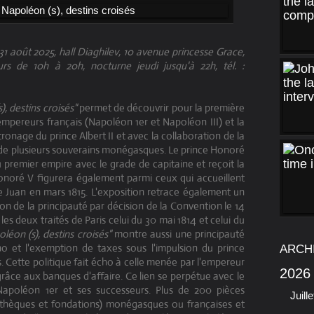
1 août 2025, hall Diaghilev, 10 avenue princesse Grace,
s de 10h à 20h, nocturne jeudi jusqu'à 22h, tél. :
, destins croisés"
permet de découvrir pour la première
 empereurs français (Napoléon 1er et Napoléon III) et la
tronage du prince Albert II et avec la collaboration de la
e de plusieurs souverains monégasques. Le prince Honoré
 premier empire avec le grade de capitaine et reçoit la
onoré V figurera également parmi ceux qui accueillent
e Juan en mars 1815. L'exposition retrace également un
ion de la principauté par décision de la Convention le 14
les deux traités de Paris celui du 30 mai 1814 et celui du
éon (s), destins croisés"
montre aussi une principauté
o et l'exemption de taxes sous l'impulsion du prince
ARCH
urs. Cette politique fait écho à celle menée par l'empereur
2026
 grâce aux banques d'affaire. Ce lien se perpétue avec le
Napoléon 1er et ses successeurs. Plus de 200 pièces
Juille
iothèques et fondations) monégasques ou françaises et