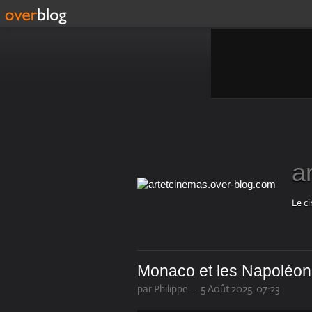
a
Le ci
Monaco et les Napoléon 
par Philippe
-
5 Août 2025, 07:23