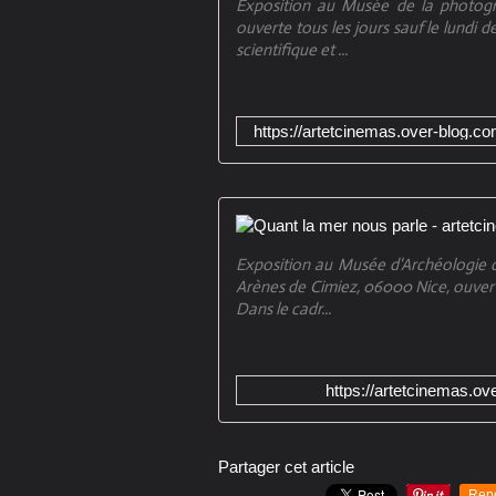
Exposition au Musée de la photogra
ouverte tous les jours sauf le lundi d
scientifique et ...
https://artetcinemas.over-blog.c
Exposition au Musée d'Archéologie 
Arènes de Cimiez, 06000 Nice, ouverte 
Dans le cadr...
https://artetcinemas.o
Partager cet article
Rep