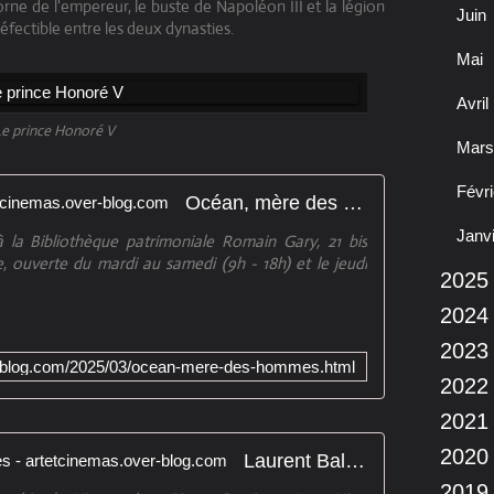
rne de l'empereur, le buste de Napoléon III et la légion
Juin
fectible entre les deux dynasties.
Mai
Avril
Le prince Honoré V
Mars
Févri
Océan, mère des hommes - artetcinemas.over-blog.com
Janv
 la Bibliothèque patrimoniale Romain Gary, 21 bis
ouverte du mardi au samedi (9h - 18h) et le jeudi
2025
2024
2023
er-blog.com/2025/03/ocean-mere-des-hommes.html
2022
2021
2020
Laurent Ballesta, mers et mystères - artetcinemas.over-blog.com
2019