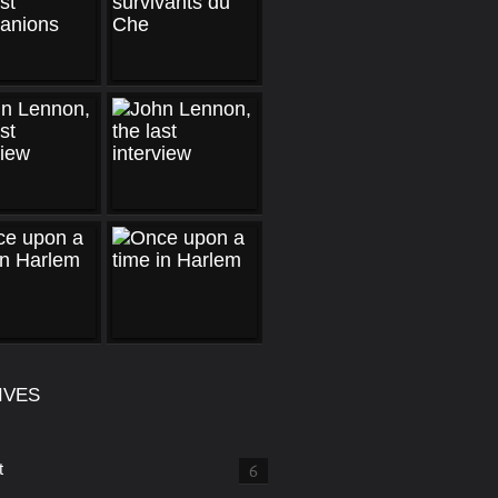
IVES
t
6