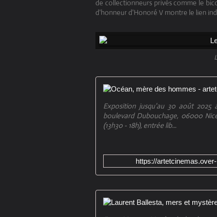
de collectionneurs privés comme le bico
d'honneur d'Honoré V montre le lien indé
Exposition jusqu'au 30 août 2025 à
boulevard Dubouchage, 06000 Nice, 
(13h30 - 18h), entrée lib...
https://artetcinemas.ov