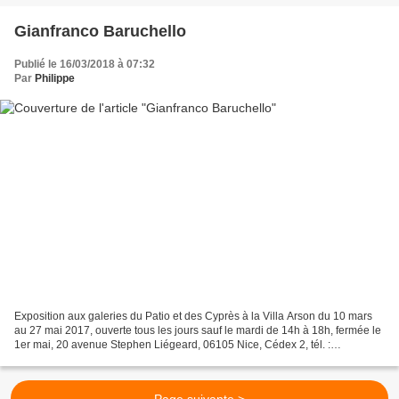
Gianfranco Baruchello
Publié le 16/03/2018 à 07:32
Par
Philippe
Exposition aux galeries du Patio et des Cyprès à la Villa Arson du 10 mars
au 27 mai 2017, ouverte tous les jours sauf le mardi de 14h à 18h, fermée le
1er mai, 20 avenue Stephen Liégeard, 06105 Nice, Cédex 2, tél. :
04.92.07.73.73, entrée libre. L'artiste...