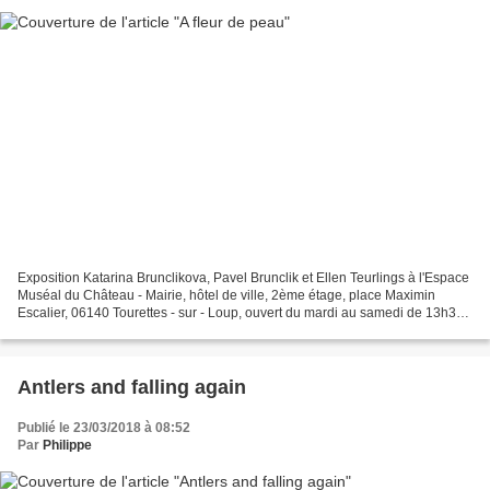
Exposition Katarina Brunclikova, Pavel Brunclik et Ellen Teurlings à l'Espace
Muséal du Château - Mairie, hôtel de ville, 2ème étage, place Maximin
Escalier, 06140 Tourettes - sur - Loup, ouvert du mardi au samedi de 13h30
à 17h30, tél. : 04.93.59.40.78,...
Antlers and falling again
Publié le 23/03/2018 à 08:52
Par
Philippe