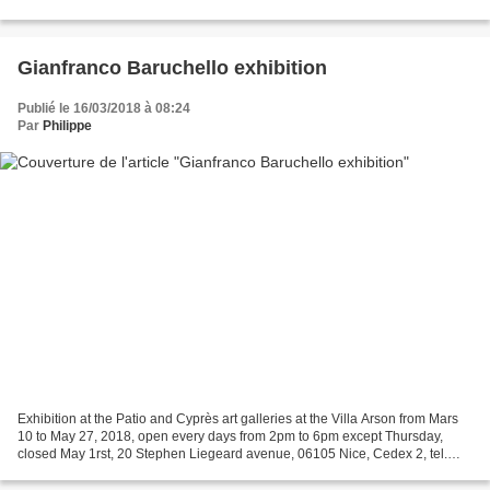
Alfredo Volpi figure avec Candido Patinori...
Gianfranco Baruchello exhibition
Publié le 16/03/2018 à 08:24
Par
Philippe
Exhibition at the Patio and Cyprès art galleries at the Villa Arson from Mars
10 to May 27, 2018, open every days from 2pm to 6pm except Thursday,
closed May 1rst, 20 Stephen Liegeard avenue, 06105 Nice, Cedex 2, tel.
04.92.07.73.73, admission free. The...