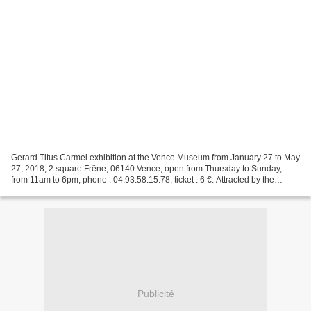
Gerard Titus Carmel exhibition at the Vence Museum from January 27 to May
27, 2018, 2 square Frêne, 06140 Vence, open from Thursday to Sunday,
from 11am to 6pm, phone : 04.93.58.15.78, ticket : 6 €. Attracted by the
surrealism movement and poetry the...
Publicité