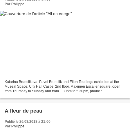
Par
Philippe
Katarina Brunclikova, Pavel Brunclik and Ellen Teurlings exhibition at the
Museal Space, City Hall Castle, 2nd floor, Maximen Escalier square, open
from Thursday to Sunday and from 1.30pm to 5.30pm, phone :
04.93.59.40.78, admission free. During the Spring...
A fleur de peau
Publié le 26/03/2018 à 21:00
Par
Philippe