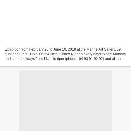
Exhibition from February 26 to June 10, 2018 at the Marine Art Gallery, 59
quai des Etats - Unis, 06364 Nice, Cedex 4, open every days except Monday
and some holidays from 11am to 6pm (phone : 04.93.91.92.92) and at the
Issert Art Gallery until Mars 31,...