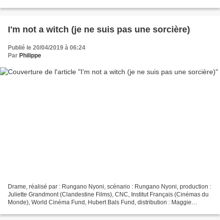
Fund, cast : Maggie Mulubwa, Henri...
I'm not a witch (je ne suis pas une sorcière)
Publié le 20/04/2019 à 06:24
Par
Philippe
Drame, réalisé par : Rungano Nyoni, scénario : Rungano Nyoni, production :
Juliette Grandmont (Clandestine Films), CNC, Institut Français (Cinémas du
Monde), World Cinéma Fund, Hubert Bals Fund, distribution : Maggie
Mulubwa, Henri BJ Phiri, Nancy Murillo,...