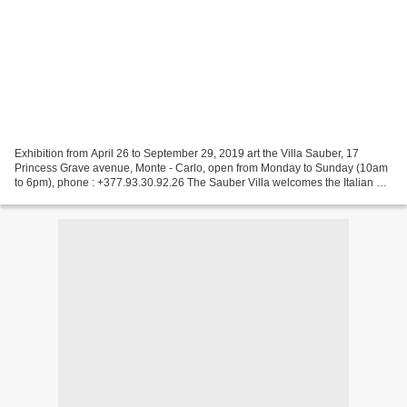
Exhibition from April 26 to September 29, 2019 art the Villa Sauber, 17
Princess Grave avenue, Monte - Carlo, open from Monday to Sunday (10am
to 6pm), phone : +377.93.30.92.26 The Sauber Villa welcomes the Italian art
collector and merchant Fabrizio...