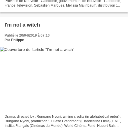
Province de Nouvelle - Calédonie, gouvernement de Nouvelle - Calédonie,
France Télévision, Sébastien Marques, Mélissa Malinbaum, distribution :
Lobe Lapacas, Jean - Pierre Swan,...
I'm not a witch
Publié le 20/04/2019 à 07:10
Par
Philippe
Drama, directed by : Rungano Nyoni, writing credits (in alphabetical order) :
Rungano Nyoni, production : Juliette Grandmont (Clandestine Films), CNC,
Institut Français (Cinémas du Monde), World Cinéma Fund, Hubert Bals