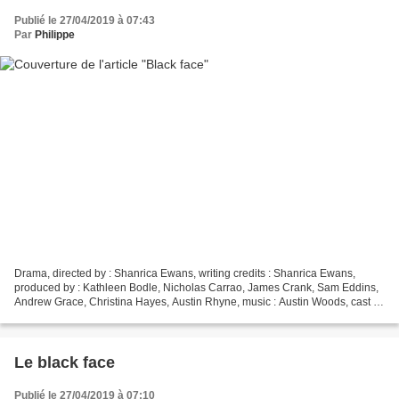
Publié le 27/04/2019 à 07:43
Par
Philippe
Drama, directed by : Shanrica Ewans, writing credits : Shanrica Ewans,
produced by : Kathleen Bodle, Nicholas Carrao, James Crank, Sam Eddins,
Andrew Grace, Christina Hayes, Austin Rhyne, music : Austin Woods, cast :
Andrew Brown, Eric Brown, Chris Escobar,...
Le black face
Publié le 27/04/2019 à 07:10