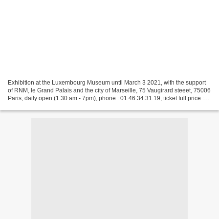
Exhibition at the Luxembourg Museum until March 3 2021, with the support
of RNM, le Grand Palais and the city of Marseille, 75 Vaugirard steeet, 75006
Paris, daily open (1.30 am - 7pm), phone : 01.46.34.31.19, ticket full price :
13€. The exhibition "Man...