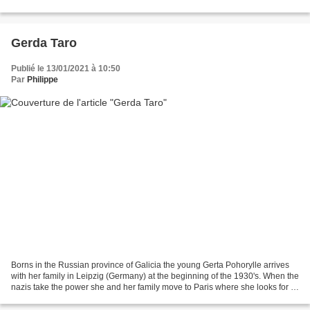
Morillon, Ben Artman, Lena Labusga,...
Gerda Taro
Publié le 13/01/2021 à 10:50
Par
Philippe
Borns in the Russian province of Galicia the young Gerta Pohorylle arrives
with her family in Leipzig (Germany) at the beginning of the 1930's. When the
nazis take the power she and her family move to Paris where she looks for a
job. Gerta spends some...