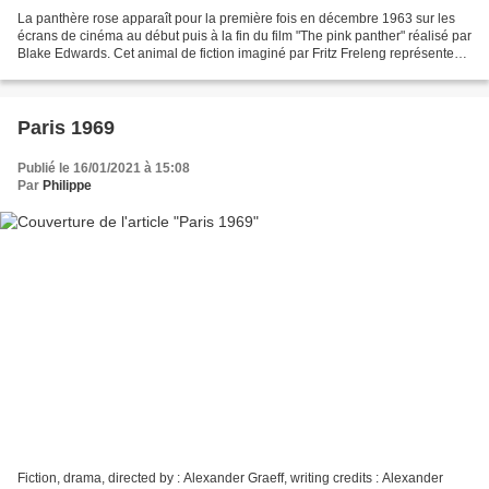
La panthère rose apparaît pour la première fois en décembre 1963 sur les
écrans de cinéma au début puis à la fin du film "The pink panther" réalisé par
Blake Edwards. Cet animal de fiction imaginé par Fritz Freleng représente
une panthère anthromorphe,...
Paris 1969
Publié le 16/01/2021 à 15:08
Par
Philippe
Fiction, drama, directed by : Alexander Graeff, writing credits : Alexander