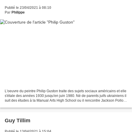
Publié le 23/04/2021 à 08:10
Par
Philippe
L'oeuvre du peintre Philip Guston traite des sujets sociaux américains et elle
s'étale des années 1930 jusqu'en juin 1980. Né de parents juifs ukrainiens il
suit des études à la Manual Arts High School ou il rencontre Jackson Pollock
le futur leader de...
Guy Tillim
Publié le 13/04/2021 à 15:04