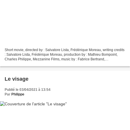
Short movie, directed by : Salvatore Lista, Frédérique Moreau, writing credits
: Salvatore Lista, Frédérique Moreau, production by : Mathieu Bompoint,
Charles Philippe, Mezzanine Films, music by : Fabrice Bertrand,
cinematography : Brice Pancot, film...
Le visage
Publié le 03/04/2021 à 13:54
Par
Philippe