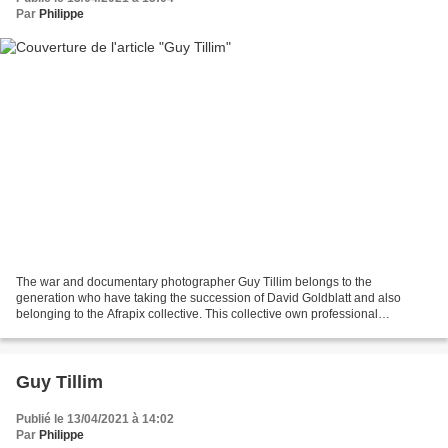
Par
Philippe
The war and documentary photographer Guy Tillim belongs to the
generation who have taking the succession of David Goldblatt and also
belonging to the Afrapix collective. This collective own professional
photographers (Omar Bodsha, Gille de Vlieg, Gisèle...
Guy Tillim
Publié le 13/04/2021 à 14:02
Par
Philippe