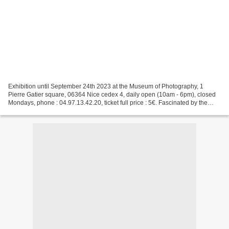
Exhibition until September 24th 2023 at the Museum of Photography, 1
Pierre Gatier square, 06364 Nice cedex 4, daily open (10am - 6pm), closed
Mondays, phone : 04.97.13.42.20, ticket full price : 5€. Fascinated by the
American West the photographer Jeffrey...