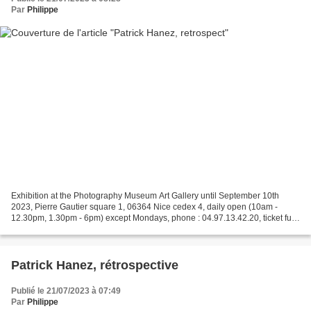
Par
Philippe
Exhibition at the Photography Museum Art Gallery until September 10th
2023, Pierre Gautier square 1, 06364 Nice cedex 4, daily open (10am -
12.30pm, 1.30pm - 6pm) except Mondays, phone : 04.97.13.42.20, ticket full
price : 5€. Patrick Hanez begins his...
Patrick Hanez, rétrospective
Publié le 21/07/2023 à 07:49
Par
Philippe