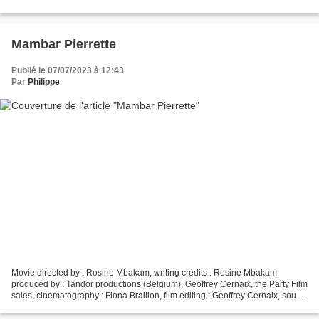
04.93.29.37.97, entrée libre. La vidéaste Giulia...
Mambar Pierrette
Publié le 07/07/2023 à 12:43
Par
Philippe
Movie directed by : Rosine Mbakam, writing credits : Rosine Mbakam,
produced by : Tandor productions (Belgium), Geoffrey Cernaix, the Party Film
sales, cinematography : Fiona Braillon, film editing : Geoffrey Cernaix, sound
: Loïc Villiot, Roger Mboupda,...