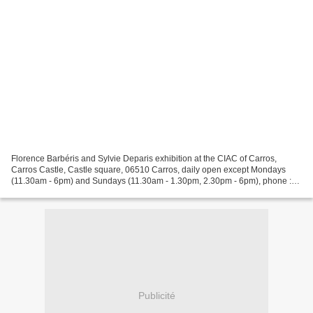
Florence Barbéris and Sylvie Deparis exhibition at the CIAC of Carros,
Carros Castle, Castle square, 06510 Carros, daily open except Mondays
(11.30am - 6pm) and Sundays (11.30am - 1.30pm, 2.30pm - 6pm), phone :
04.93.29.37.97, admission free. Florence...
Publicité