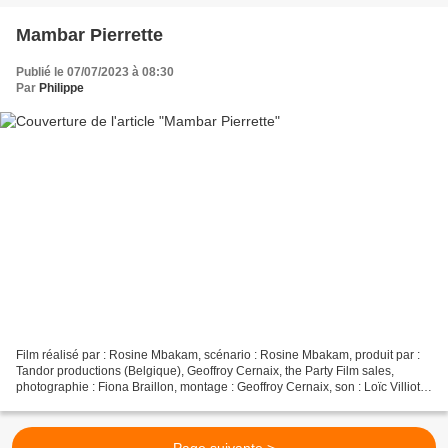
Mambar Pierrette
Publié le 07/07/2023 à 08:30
Par
Philippe
Film réalisé par : Rosine Mbakam, scénario : Rosine Mbakam, produit par :
Tandor productions (Belgique), Geoffroy Cernaix, the Party Film sales,
photographie : Fiona Braillon, montage : Geoffroy Cernaix, son : Loïc Villiot,
Roger Mboupda, Aline Gravoy,...